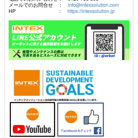
メールでのお問合せ ：
info@intexsolution.com
HP ：
https://intexsolution.jp