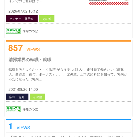
ォンでのご登録はで…
2026/07/02 16:12
セミナー・展示会
その他
掃除のつぼ
857
VIEWS
清掃業界の転職・就職
転職を考えようか・・・ ①給料がもう少しほしい、正社員で働きたい（高収
入、高待遇、賞与、ボーナス）、、、 ②先輩、上司の給料額を知って、将来が
不安になった（将来…
2021/08/26 14:00
広報・告知
その他
掃除のつぼ
1
VIEWS