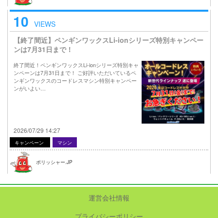
10
VIEWS
【終了間近】ペンギンワックスLi-ionシリーズ特別キャンペー
ンは7月31日まで！
終了間近！ペンギンワックスLi-ionシリーズ特別キャ
ンペーンは7月31日まで！ ご好評いただいているペ
ンギンワックスのコードレスマシン特別キャンペー
ンがいよい…
2026/07/29 14:27
キャンペーン
マシン
ポリッシャー.JP
運営会社情報
プライバシーポリシー