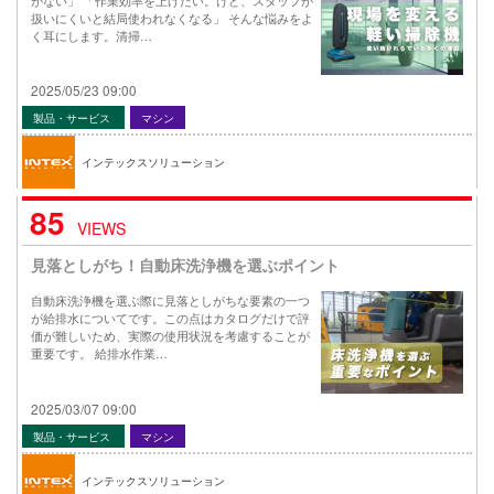
扱いにくいと結局使われなくなる」 そんな悩みをよ
く耳にします。清掃…
2025/05/23 09:00
製品・サービス
マシン
インテックスソリューション
85
VIEWS
見落としがち！自動床洗浄機を選ぶポイント
自動床洗浄機を選ぶ際に見落としがちな要素の一つ
が給排水についてです。この点はカタログだけで評
価が難しいため、実際の使用状況を考慮することが
重要です。 給排水作業…
2025/03/07 09:00
製品・サービス
マシン
インテックスソリューション