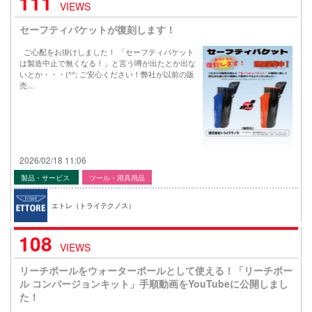
111
VIEWS
セーフティバケットが復刻します！
ご心配をお掛けしました！ 「セーフティバケット
は製造中止で無くなる！」と言う噂が出たとか出な
いとか・・・(^^; ご安心ください！弊社が以前の販
売…
2026/02/18 11:06
製品・サービス
ツール・用具用品
エトレ（トライテクノス）
108
VIEWS
リーチポールをウォーターポールとして使える！「リーチポー
ル コンバージョンキット」手順動画をYouTubeに公開しまし
た！