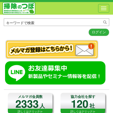
Toggl
navig
ログイン
メルマガ会員数
協力会社を探す
2333
120
人
社
詳しくはクリック≫
詳しくはクリック≫