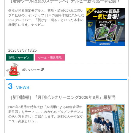
【清掃ツールは次のステージへ】ナルビー新商品一挙公開！
個性が光る限定モデルと、狭所・頑固な汚れに強い
プロ仕様のラインナップ 日々の清掃作業に欠かせな
いスクレイパー。「剥がす・削る」といった本来の
機能性に加え、ナルビ…
2026/08/07 13:25
製品・サービス
ツール・用具用品
ポリッシャー.JP
3
VIEWS
［新刊情報］『月刊ビルクリーニング2026年8月』最新号
2026年8月号の特集では「AI活用による建物管理の
新常識」をテーマに、これからのビルメンテナンス
のあり方を詳しくご紹介します。深刻な人手不足や
コスト高騰という…