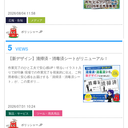
2026/08/04 11:58
広報・告知
メディア
ポリッシャー.JP
5
VIEWS
【新デザイン】清掃済・消毒済シートがリニューアル！
作業完了のひと工夫で安心感UP！明るいイラスト入
りで好印象 現場での作業完了を視覚的に伝え、ご利
用者様に安心感をお届けする「清掃済・消毒済シー
ト」が、この度ポリ…
2026/07/31 10:24
製品・サービス
ツール・用具用品
ポリッシャー.JP