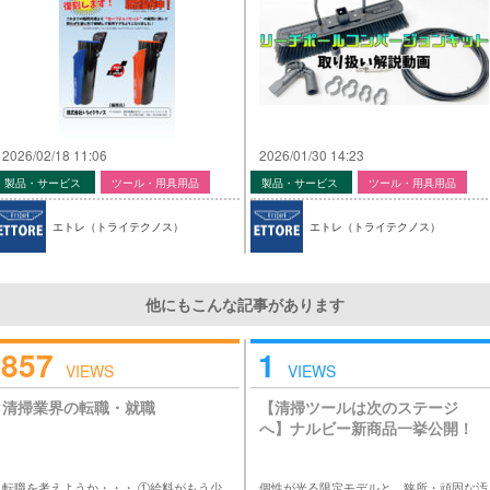
2026/02/18 11:06
2026/01/30 14:23
製品・サービス
ツール・用具用品
製品・サービス
ツール・用具用品
エトレ（トライテクノス）
エトレ（トライテクノス）
他にもこんな記事があります
857
1
VIEWS
VIEWS
清掃業界の転職・就職
【清掃ツールは次のステージ
へ】ナルビー新商品一挙公開！
転職を考えようか・・・ ①給料がもう少
個性が光る限定モデルと、狭所・頑固な汚