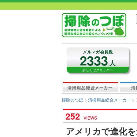
メルマガ会員数
2333
人
詳しくはクリック≫
掃除のつぼ
>
清掃用品総合メーカー
>
252
VIEWS
アメリカで進化を