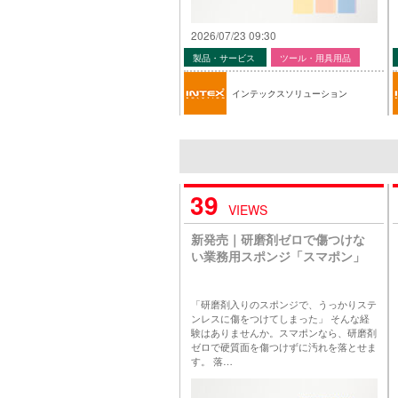
2026/07/23 09:30
製品・サービス
ツール・用具用品
インテックスソリューション
39
VIEWS
新発売｜研磨剤ゼロで傷つけな
い業務用スポンジ「スマポン」
「研磨剤入りのスポンジで、うっかりステ
ンレスに傷をつけてしまった」 そんな経
験はありませんか。スマポンなら、研磨剤
ゼロで硬質面を傷つけずに汚れを落とせま
す。 落…