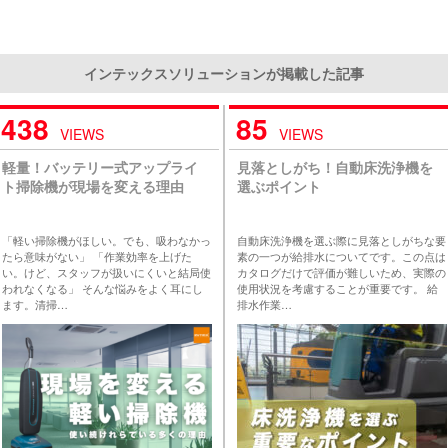
インテックスソリューションが掲載した記事
438
85
VIEWS
VIEWS
軽量！バッテリー式アップライ
見落としがち！自動床洗浄機を
ト掃除機が現場を変える理由
選ぶポイント
「軽い掃除機がほしい。でも、吸わなかっ
自動床洗浄機を選ぶ際に見落としがちな要
たら意味がない」 「作業効率を上げた
素の一つが給排水についてです。この点は
い。けど、スタッフが扱いにくいと結局使
カタログだけで評価が難しいため、実際の
われなくなる」 そんな悩みをよく耳にし
使用状況を考慮することが重要です。 給
ます。清掃…
排水作業…