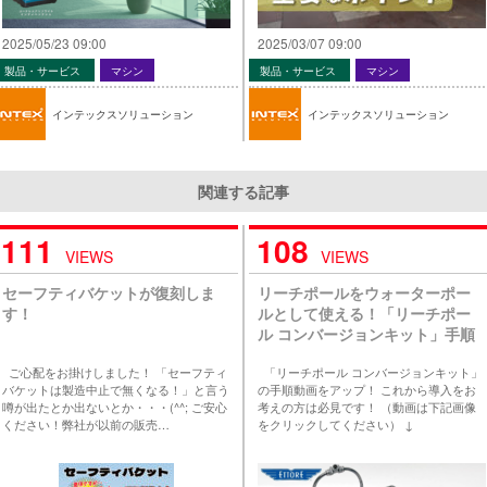
2025/05/23 09:00
2025/03/07 09:00
製品・サービス
マシン
製品・サービス
マシン
インテックスソリューション
インテックスソリューション
関連する記事
111
108
VIEWS
VIEWS
セーフティバケットが復刻しま
リーチポールをウォーターポー
す！
ルとして使える！「リーチポー
ル コンバージョンキット」手順
動画をYouTubeに公開しまし
ご心配をお掛けしました！ 「セーフティ
「リーチポール コンバージョンキット」
た！
バケットは製造中止で無くなる！」と言う
の手順動画をアップ！ これから導入をお
噂が出たとか出ないとか・・・(^^; ご安心
考えの方は必見です！ （動画は下記画像
ください！弊社が以前の販売…
をクリックしてください） ↓