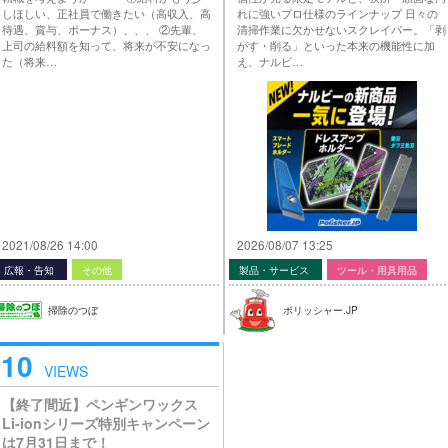
しほしい、正社員で働きたい（高収入、高
れに強いプロ仕様のラインナップ 日々の
待遇、賞与、ボーナス）、、、 ②先輩、
清掃作業に欠かせないスクレイパー。「剥
上司の給料額を知って、将来が不安になっ
がす・削る」といった本来の機能性に加
た（将来…
え、ナルビ…
2021/08/26 14:00
2026/08/07 13:25
広報・告知
その他
製品・サービス
ツール・用具用品
掃除のつぼ
ポリッシャー.JP
10
VIEWS
【終了間近】ペンギンワックス
Li-ionシリーズ特別キャンペーン
は7月31日まで！