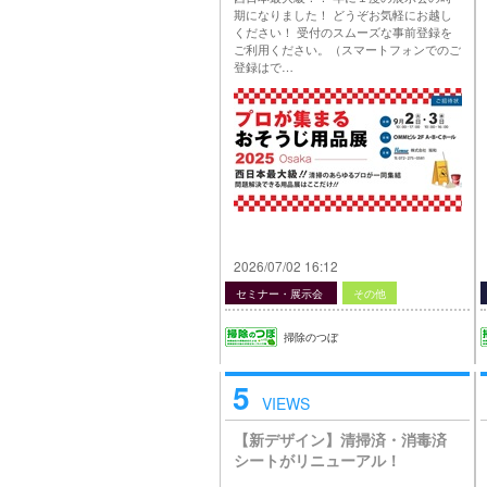
期になりました！ どうぞお気軽にお越し
ください！ 受付のスムーズな事前登録を
ご利用ください。（スマートフォンでのご
登録はで…
2026/07/02 16:12
セミナー・展示会
その他
掃除のつぼ
5
VIEWS
【新デザイン】清掃済・消毒済
シートがリニューアル！