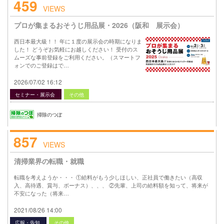
459
VIEWS
プロが集まるおそうじ用品展・2026（阪和 展示会）
西日本最大級！！ 年に１度の展示会の時期になりま
した！ どうぞお気軽にお越しください！ 受付のス
ムーズな事前登録をご利用ください。（スマートフ
ォンでのご登録はで…
2026/07/02 16:12
セミナー・展示会
その他
掃除のつぼ
857
VIEWS
清掃業界の転職・就職
転職を考えようか・・・ ①給料がもう少しほしい、正社員で働きたい（高収
入、高待遇、賞与、ボーナス）、、、 ②先輩、上司の給料額を知って、将来が
不安になった（将来…
2021/08/26 14:00
広報・告知
その他