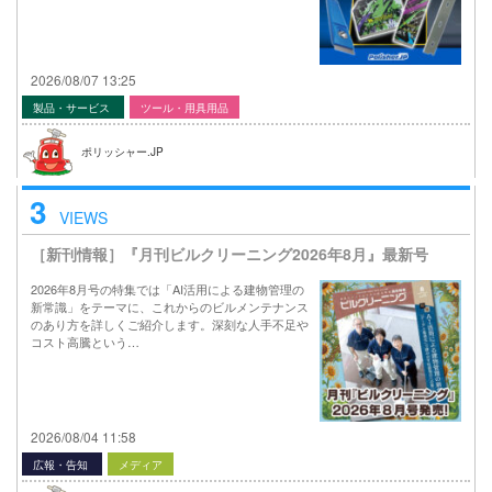
2026/08/07 13:25
製品・サービス
ツール・用具用品
ポリッシャー.JP
3
VIEWS
［新刊情報］『月刊ビルクリーニング2026年8月』最新号
2026年8月号の特集では「AI活用による建物管理の
新常識」をテーマに、これからのビルメンテナンス
のあり方を詳しくご紹介します。深刻な人手不足や
コスト高騰という…
2026/08/04 11:58
広報・告知
メディア