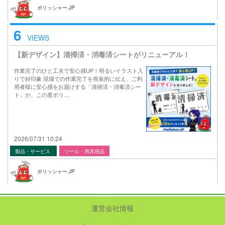
ポリッシャー.JP
6
VIEWS
【新デザイン】清掃済・消毒済シートがリニューアル！
作業完了のひと工夫で安心感UP！明るいイラスト入
りで好印象 現場での作業完了を視覚的に伝え、ご利
用者様に安心感をお届けする「清掃済・消毒済シー
ト」が、この度ポリ…
2026/07/31 10:24
製品・サービス
ツール・用具用品
ポリッシャー.JP
運営会社情報