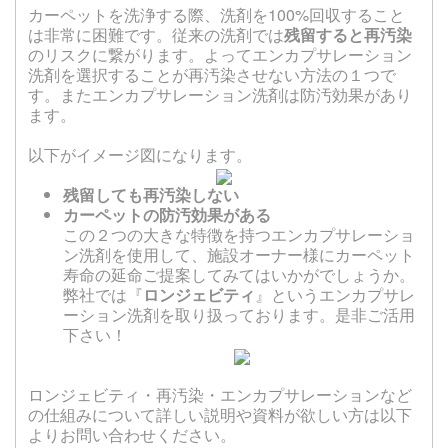
カーペットを洗浄する際、洗剤を100%回収すること
は非常に困難です。従来の洗剤では
残留すると再汚染
のリスクに繋がります。よってエンカプサレーション
洗剤を選択することが再汚染させない方法の１つで
す。またエンカプサレーション洗剤は防汚効果があり
ます。
以下がイメージ図になります。
残留しても再汚染しない
カーペットの防汚効果がある
この２つの大きな特徴を持つエンカプサレーショ
ン洗剤を使用して、施設オーナー様にカーペット
寿命の延命ご提案してみてはいかがでしょうか。
弊社では『
ロンジェビティ
』というエンカプサレ
ーション洗剤を取り扱っております。是非ご活用
下さい！
ロンジェビティ・再汚染・エンカプサレーションなど
の仕組みについて詳しい説明や資料が欲しい方は以下
よりお問い合わせください。