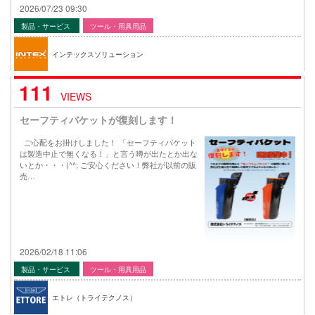
2026/07/23 09:30
製品・サービス
ツール・用具用品
インテックスソリューション
111
VIEWS
セーフティバケットが復刻します！
ご心配をお掛けしました！ 「セーフティバケット
は製造中止で無くなる！」と言う噂が出たとか出な
いとか・・・(^^; ご安心ください！弊社が以前の販
売…
2026/02/18 11:06
製品・サービス
ツール・用具用品
エトレ（トライテクノス）