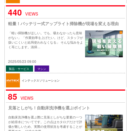
440
VIEWS
軽量！バッテリー式アップライト掃除機が現場を変える理由
「軽い掃除機がほしい。でも、吸わなかったら意味
がない」 「作業効率を上げたい。けど、スタッフが
扱いにくいと結局使われなくなる」 そんな悩みをよ
く耳にします。清掃…
2025/05/23 09:00
製品・サービス
マシン
インテックスソリューション
85
VIEWS
見落としがち！自動床洗浄機を選ぶポイント
自動床洗浄機を選ぶ際に見落としがちな要素の一つ
が給排水についてです。この点はカタログだけで評
価が難しいため、実際の使用状況を考慮することが