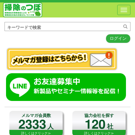
Toggl
navig
ログイン
メルマガ会員数
協力会社を探す
2333
120
人
社
詳しくはクリック≫
詳しくはクリック≫