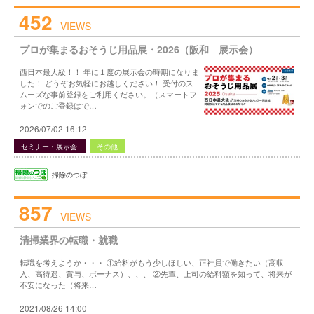
452
VIEWS
プロが集まるおそうじ用品展・2026（阪和 展示会）
西日本最大級！！ 年に１度の展示会の時期になりま
した！ どうぞお気軽にお越しください！ 受付のス
ムーズな事前登録をご利用ください。（スマートフ
ォンでのご登録はで…
2026/07/02 16:12
セミナー・展示会
その他
掃除のつぼ
857
VIEWS
清掃業界の転職・就職
転職を考えようか・・・ ①給料がもう少しほしい、正社員で働きたい（高収
入、高待遇、賞与、ボーナス）、、、 ②先輩、上司の給料額を知って、将来が
不安になった（将来…
2021/08/26 14:00