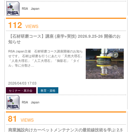
RSA Japan
112
VIEWS
【石材研磨コース】講座 (座学+実技) 2026.9.25-26 開催のお
知らせ
RSA Japan主催 石材研磨コース講座開催のお知ら
せです。 石材は研磨を行うにあたり「天然大理石」
「人造大理石」「人工大理石」「御影石」「タイ
ル」等に分類さ…
2026/04/03 17:03
セミナー・展示会
教育・資格
RSA Japan
81
VIEWS
商業施設向けカーペットメンテナンスの最前線技術を学ぶ 2.5