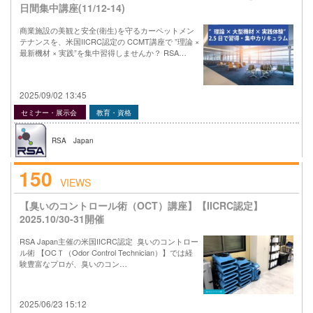
日間集中講座(11/12-14)
商業施設の美観と安全(衛生)を守るカーペットメン
テナンスを、米国IICRC認定の CCMT講座で ”理論 ×
最新機材 × 実践”を集中習得しませんか？ RSA…
2025/09/02 13:45
セミナー・展示会
教育・資格
RSA Japan
150
VIEWS
【臭いのコントロール術（OCT）講座】【IICRC認定】
2025.10/30-31開催
RSA Japan主催の米国IICRC認定 臭いのコントロー
ル術 【OCＴ（Odor Control Technician）】では経
験豊富なプロが、臭いのコン…
2025/06/23 15:12