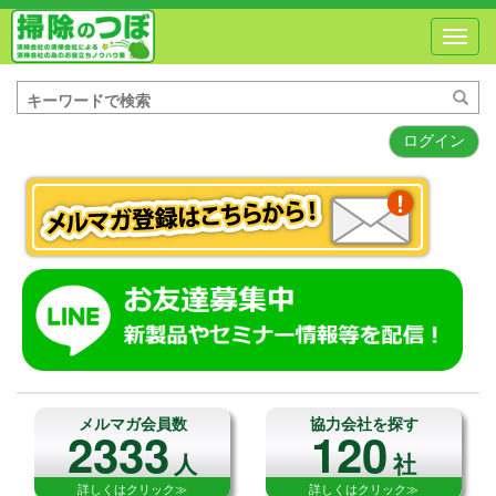
Toggl
navig
ログイン
メルマガ会員数
協力会社を探す
2333
120
人
社
詳しくはクリック≫
詳しくはクリック≫