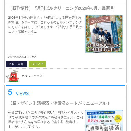
［新刊情報］『月刊ビルクリーニング2026年8月』最新号
2026年8月号の特集では「AI活用による建物管理の
新常識」をテーマに、これからのビルメンテナンス
のあり方を詳しくご紹介します。深刻な人手不足や
コスト高騰という…
2026/08/04 11:58
広報・告知
メディア
ポリッシャー.JP
5
VIEWS
【新デザイン】清掃済・消毒済シートがリニューアル！
作業完了のひと工夫で安心感UP！明るいイラスト入
りで好印象 現場での作業完了を視覚的に伝え、ご利
用者様に安心感をお届けする「清掃済・消毒済シー
ト」が、この度ポリ…