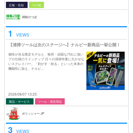
広報・告知
その他
掃除のつぼ
1
VIEWS
【清掃ツールは次のステージへ】ナルビー新商品一挙公開！
個性が光る限定モデルと、狭所・頑固な汚れに強い
プロ仕様のラインナップ 日々の清掃作業に欠かせな
いスクレイパー。「剥がす・削る」といった本来の
機能性に加え、ナルビ…
2026/08/07 13:25
製品・サービス
ツール・用具用品
ポリッシャー.JP
3
VIEWS