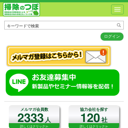
Toggl
navig
ログイン
メルマガ会員数
協力会社を探す
2333
120
人
社
詳しくはクリック≫
詳しくはクリック≫