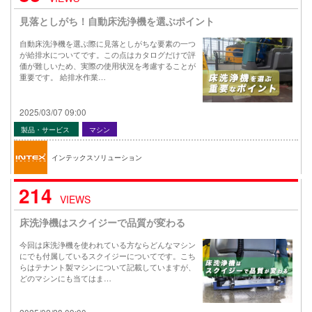
見落としがち！自動床洗浄機を選ぶポイント
自動床洗浄機を選ぶ際に見落としがちな要素の一つ
が給排水についてです。この点はカタログだけで評
価が難しいため、実際の使用状況を考慮することが
重要です。 給排水作業…
2025/03/07 09:00
製品・サービス
マシン
インテックスソリューション
214
VIEWS
床洗浄機はスクイジーで品質が変わる
今回は床洗浄機を使われている方ならどんなマシン
にでも付属しているスクイジーについてです。こち
らはテナント製マシンについて記載していますが、
どのマシンにも当てはま…