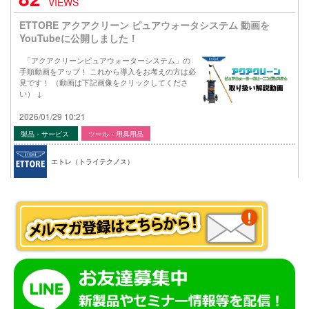
VIEWS
ETTORE アクアクリーン ピュアウォータシステム 動画を
YouTubeに公開しました！
「アクアクリーンピュアウォーターシステム」の
手順動画をアップ！ これから導入をお考えの方は必
見です！ （動画は下記画像をクリックしてくださ
い） ↓
2026/01/29 10:21
製品・サービス
ツール・用具用品
エトレ（トライテクノス）