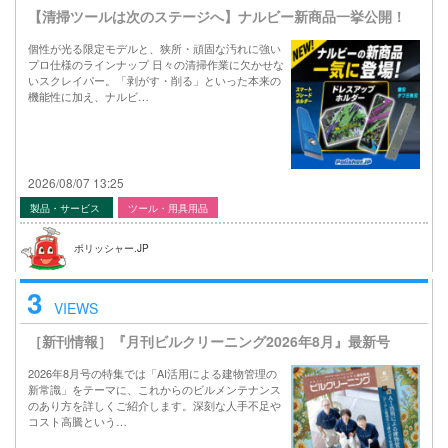
【清掃ツールは次のステージへ】ナルビー新商品一挙公開！
個性が光る限定モデルと、狭所・頑固な汚れに強い
プロ仕様のラインナップ 日々の清掃作業に欠かせな
いスクレイパー。「剥がす・削る」といった本来の
機能性に加え、ナルビ…
2026/08/07 13:25
製品・サービス
ツール・用具用品
ポリッシャー.JP
3
VIEWS
［新刊情報］『月刊ビルクリーニング2026年8月』最新号
2026年8月号の特集では「AI活用による建物管理の
新常識」をテーマに、これからのビルメンテナンス
のあり方を詳しくご紹介します。深刻な人手不足や
コスト高騰という…