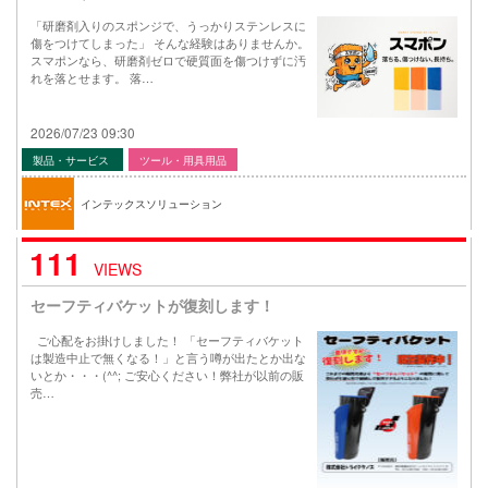
「研磨剤入りのスポンジで、うっかりステンレスに
傷をつけてしまった」 そんな経験はありませんか。
スマポンなら、研磨剤ゼロで硬質面を傷つけずに汚
れを落とせます。 落…
2026/07/23 09:30
製品・サービス
ツール・用具用品
インテックスソリューション
111
VIEWS
セーフティバケットが復刻します！
ご心配をお掛けしました！ 「セーフティバケット
は製造中止で無くなる！」と言う噂が出たとか出な
いとか・・・(^^; ご安心ください！弊社が以前の販
売…