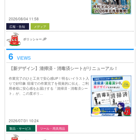
2026/08/04 11:58
広報・告知
メディア
ポリッシャー.JP
6
VIEWS
【新デザイン】清掃済・消毒済シートがリニューアル！
作業完了のひと工夫で安心感UP！明るいイラスト入
りで好印象 現場での作業完了を視覚的に伝え、ご利
用者様に安心感をお届けする「清掃済・消毒済シー
ト」が、この度ポリ…
2026/07/31 10:24
製品・サービス
ツール・用具用品