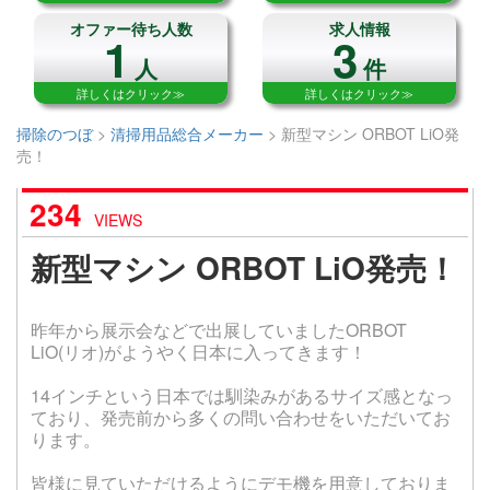
オファー待ち人数
求人情報
1
3
人
件
詳しくはクリック≫
詳しくはクリック≫
掃除のつぼ
>
清掃用品総合メーカー
>
新型マシン ORBOT LiO発
売！
234
VIEWS
新型マシン ORBOT LiO発売！
昨年から展示会などで出展していましたORBOT
LiO(リオ)がようやく日本に入ってきます！
14インチという日本では馴染みがあるサイズ感となっ
ており、発売前から多くの問い合わせをいただいてお
ります。
皆様に見ていただけるようにデモ機を用意しておりま