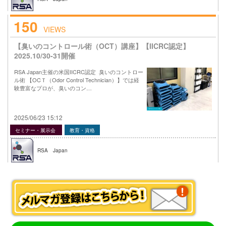
150
VIEWS
【臭いのコントロール術（OCT）講座】【IICRC認定】
2025.10/30-31開催
RSA Japan主催の米国IICRC認定 臭いのコントロー
ル術 【OCＴ（Odor Control Technician）】では経
験豊富なプロが、臭いのコン…
2025/06/23 15:12
セミナー・展示会
教育・資格
RSA Japan