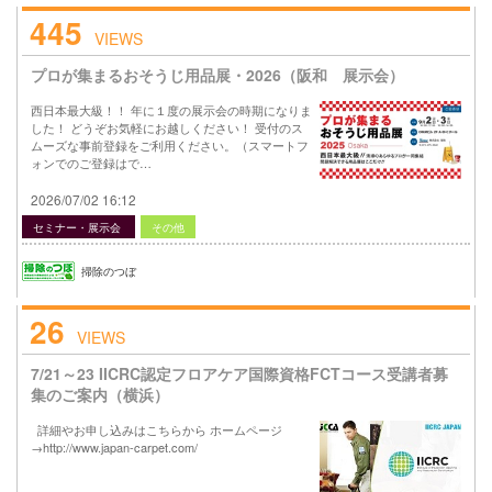
445
VIEWS
プロが集まるおそうじ用品展・2026（阪和 展示会）
西日本最大級！！ 年に１度の展示会の時期になりま
した！ どうぞお気軽にお越しください！ 受付のス
ムーズな事前登録をご利用ください。（スマートフ
ォンでのご登録はで…
2026/07/02 16:12
セミナー・展示会
その他
掃除のつぼ
26
VIEWS
7/21～23 IICRC認定フロアケア国際資格FCTコース受講者募
集のご案内（横浜）
詳細やお申し込みはこちらから ホームページ
→http://www.japan-carpet.com/