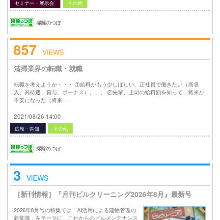
セミナー・展示会
その他
掃除のつぼ
857
VIEWS
清掃業界の転職・就職
転職を考えようか・・・ ①給料がもう少しほしい、正社員で働きたい（高収
入、高待遇、賞与、ボーナス）、、、 ②先輩、上司の給料額を知って、将来が
不安になった（将来…
2021/08/26 14:00
広報・告知
その他
掃除のつぼ
3
VIEWS
［新刊情報］『月刊ビルクリーニング2026年8月』最新号
2026年8月号の特集では「AI活用による建物管理の
新常識」をテーマに、これからのビルメンテナンス