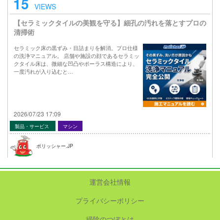
15
VIEWS
【セラミックタイルの美観を守る】細孔の汚れを落とすプロの
清掃術
セラミック床の黒ずみ・目詰まりを解消。プロ仕様
の洗浄マニュアル。 店舗や施設の顔であるセラミッ
クタイル床は、微細な凹凸やポーラス構造により、
一度汚れが入り込むと…
2026/07/23 17:09
製品・サービス
マシン
ポリッシャー.JP
運営会社情報
プライバシーポリシー
掃除のつぼとは