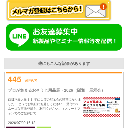
他にもこんな記事があります
445
VIEWS
プロが集まるおそうじ用品展・2026（阪和 展示会）
西日本最大級！！ 年に１度の展示会の時期になりま
した！ どうぞお気軽にお越しください！ 受付のス
ムーズな事前登録をご利用ください。（スマートフ
ォンでのご登録はで…
2026/07/02 16:12