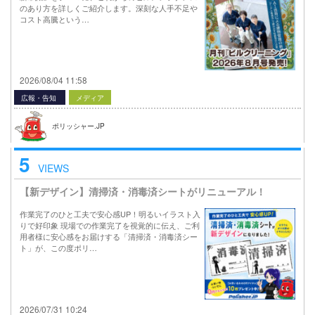
のあり方を詳しくご紹介します。深刻な人手不足や
コスト高騰という…
2026/08/04 11:58
広報・告知
メディア
ポリッシャー.JP
5
VIEWS
【新デザイン】清掃済・消毒済シートがリニューアル！
作業完了のひと工夫で安心感UP！明るいイラスト入
りで好印象 現場での作業完了を視覚的に伝え、ご利
用者様に安心感をお届けする「清掃済・消毒済シー
ト」が、この度ポリ…
2026/07/31 10:24