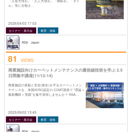
「人造大理石」「人工大理石」「御影石」「タイ
ル」等に分類さ…
2026/04/03 17:03
セミナー・展示会
教育・資格
RSA Japan
81
VIEWS
商業施設向けカーペットメンテナンスの最前線技術を学ぶ 2.5
日間集中講座(11/12-14)
商業施設の美観と安全(衛生)を守るカーペットメン
テナンスを、米国IICRC認定の CCMT講座で ”理論 ×
最新機材 × 実践”を集中習得しませんか？ RSA…
2025/09/02 13:45
セミナー・展示会
教育・資格
RSA Japan