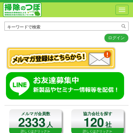
Toggl
navig
ログイン
メルマガ会員数
協力会社を探す
2333
120
人
社
詳しくはクリック≫
詳しくはクリック≫