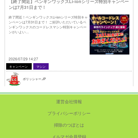
【終了間近】ペンギンワックスLi-ionシリーズ特別キャンペー
ンは7月31日まで！
終了間近！ペンギンワックスLi-ionシリーズ特別キャ
ンペーンは7月31日まで！ ご好評いただいているペ
ンギンワックスのコードレスマシン特別キャンペー
ンがいよい…
2026/07/29 14:27
キャンペーン
マシン
ポリッシャー.JP
運営会社情報
プライバシーポリシー
掃除のつぼとは
メルマガ会員登録