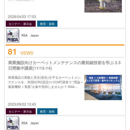
2026/04/03 17:03
セミナー・展示会
教育・資格
RSA Japan
81
VIEWS
商業施設向けカーペットメンテナンスの最前線技術を学ぶ 2.5
日間集中講座(11/12-14)
商業施設の美観と安全(衛生)を守るカーペットメン
テナンスを、米国IICRC認定の CCMT講座で ”理論 ×
最新機材 × 実践”を集中習得しませんか？ RSA…
2025/09/02 13:45
セミナー・展示会
教育・資格
RSA Japan