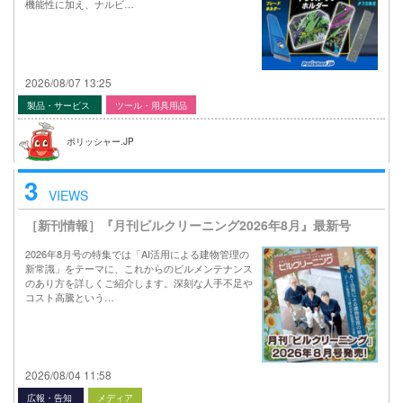
機能性に加え、ナルビ…
2026/08/07 13:25
製品・サービス
ツール・用具用品
ポリッシャー.JP
3
VIEWS
［新刊情報］『月刊ビルクリーニング2026年8月』最新号
2026年8月号の特集では「AI活用による建物管理の
新常識」をテーマに、これからのビルメンテナンス
のあり方を詳しくご紹介します。深刻な人手不足や
コスト高騰という…
2026/08/04 11:58
広報・告知
メディア