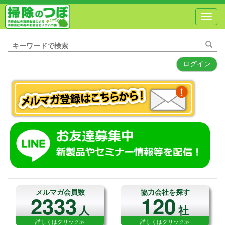
Toggl
navig
ログイン
メルマガ会員数
協力会社を探す
2333
120
人
社
詳しくはクリック≫
詳しくはクリック≫