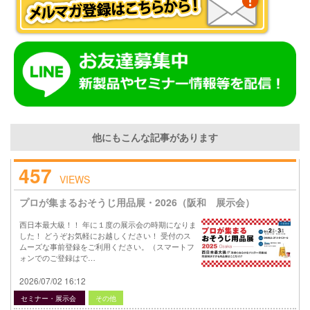
他にもこんな記事があります
457
VIEWS
プロが集まるおそうじ用品展・2026（阪和 展示会）
西日本最大級！！ 年に１度の展示会の時期になりま
した！ どうぞお気軽にお越しください！ 受付のス
ムーズな事前登録をご利用ください。（スマートフ
ォンでのご登録はで…
2026/07/02 16:12
セミナー・展示会
その他