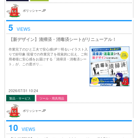
ポリッシャー.JP
5
VIEWS
【新デザイン】清掃済・消毒済シートがリニューアル！
作業完了のひと工夫で安心感UP！明るいイラスト入
りで好印象 現場での作業完了を視覚的に伝え、ご利
用者様に安心感をお届けする「清掃済・消毒済シー
ト」が、この度ポリ…
2026/07/31 10:24
製品・サービス
ツール・用具用品
ポリッシャー.JP
10
VIEWS