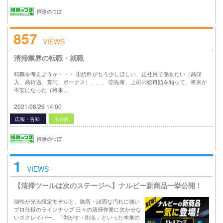
掃除のつぼ
857
VIEWS
清掃業界の転職・就職
転職を考えようか・・・ ①給料がもう少しほしい、正社員で働きたい（高収
入、高待遇、賞与、ボーナス）、、、 ②先輩、上司の給料額を知って、将来が
不安になった（将来…
2021/08/26 14:00
広報・告知
その他
掃除のつぼ
1
VIEWS
【清掃ツールは次のステージへ】ナルビー新商品一挙公開！
個性が光る限定モデルと、狭所・頑固な汚れに強い
プロ仕様のラインナップ 日々の清掃作業に欠かせな
いスクレイパー。「剥がす・削る」といった本来の