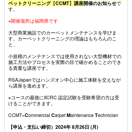
ペットクリーニング
【
CCMT
】
講座
開催のお知らせ
で
す。
※開催場所は福岡県です
大型商業施設でのカーペットメンテナンスを学びま
す。カーペットクリーニングの理論はもちろんのこ
と、
小規模の
メンテナンスでは使用されない大型機材での
施工方法やプロセスを実際の目で確かめることのでき
る貴重な講座です。
RSAJapanではハンズオン中心に施工体験を交えなが
ら講座を進めます。
※コースの最後にIICRC 認定試験を受験希望の方は受
けることができます。
CCMT=
C
ommercial
C
arpet
M
aintenance
T
echnician
【申込・支払い締切）2024年 8月26日 (月)