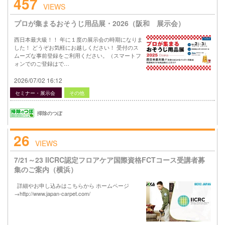
457
VIEWS
プロが集まるおそうじ用品展・2026（阪和 展示会）
西日本最大級！！ 年に１度の展示会の時期になりま
した！ どうぞお気軽にお越しください！ 受付のス
ムーズな事前登録をご利用ください。（スマートフ
ォンでのご登録はで…
2026/07/02 16:12
セミナー・展示会
その他
掃除のつぼ
26
VIEWS
7/21～23 IICRC認定フロアケア国際資格FCTコース受講者募
集のご案内（横浜）
詳細やお申し込みはこちらから ホームページ
→http://www.japan-carpet.com/