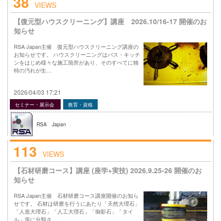
38
VIEWS
【復元型ハウスクリーニング】講座 2026.10/16-17 開催のお
知らせ
RSA Japan主催 復元型ハウスクリーニング講座の
お知らせです。 ハウスクリーニングはバス・キッチ
ンをはじめ様々な施工箇所があり、そのすべてに独
特の汚れが生…
2026/04/03 17:21
セミナー・展示会
教育・資格
RSA Japan
113
VIEWS
【石材研磨コース】講座 (座学+実技) 2026.9.25-26 開催のお
知らせ
RSA Japan主催 石材研磨コース講座開催のお知ら
せです。 石材は研磨を行うにあたり「天然大理石」
「人造大理石」「人工大理石」「御影石」「タイ
ル」等に分類さ…