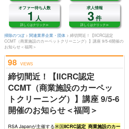
オファー待ち人数
求人情報
1
3
人
件
詳しくはクリック≫
詳しくはクリック≫
掃除のつぼ
>
関連業界企業・団体
>
締切間近！【IICRC認定
CCMT（商業施設のカーペットクリーニング）】講座 9/5-6開催の
お知らせ＜福岡＞
98
VIEWS
締切間近！【IICRC認定
CCMT（商業施設のカーペッ
トクリーニング）】講座 9/5-6
開催のお知らせ＜福岡＞
RSA Japanが主催する
米国
IICRC認定 商業施設のカー