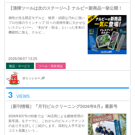
【清掃ツールは次のステージへ】ナルビー新商品一挙公開！
個性が光る限定モデルと、狭所・頑固な汚れに強い
プロ仕様のラインナップ 日々の清掃作業に欠かせな
いスクレイパー。「剥がす・削る」といった本来の
機能性に加え、ナルビ…
2026/08/07 13:25
製品・サービス
ツール・用具用品
ポリッシャー.JP
3
VIEWS
［新刊情報］『月刊ビルクリーニング2026年8月』最新号
2026年8月号の特集では「AI活用による建物管理の
新常識」をテーマに、これからのビルメンテナンス
のあり方を詳しくご紹介します。深刻な人手不足や
コスト高騰という…