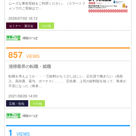
ムーズな事前登録をご利用ください。（スマートフ
ォンでのご登録はで…
2026/07/02 16:12
セミナー・展示会
その他
掃除のつぼ
857
VIEWS
清掃業界の転職・就職
転職を考えようか・・・ ①給料がもう少しほしい、正社員で働きたい（高収
入、高待遇、賞与、ボーナス）、、、 ②先輩、上司の給料額を知って、将来が
不安になった（将来…
2021/08/26 14:00
広報・告知
その他
掃除のつぼ
1
VIEWS