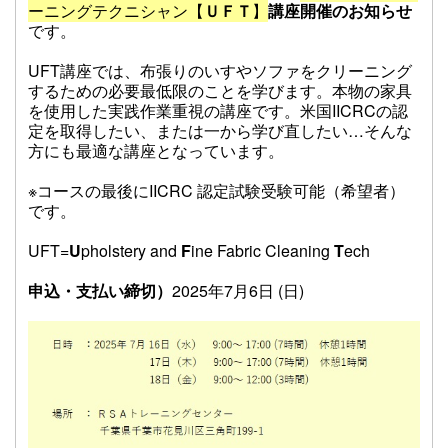
ーニングテクニシャン【
ＵＦＴ
】
講座
開催のお知らせ
です。
UFT講座では、布張りのいすやソファをクリーニング
するための必要最低限のことを学びます。
本物の家具
を使用した実践作業重視の講座です。
米国IICRCの認
定を取得したい、または一から学び直したい…そんな
方にも最適な講座となっています。
※コースの最後にIICRC 認定試験受験可能（希望者）
です。
UFT=
U
pholstery and
F
ine Fabric Cleaning
T
ech
申込・支払い締切）
2025年7月6日 (日)