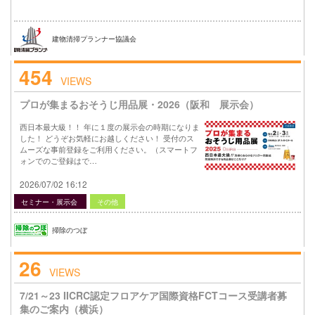
建物清掃プランナー協議会
454
VIEWS
プロが集まるおそうじ用品展・2026（阪和 展示会）
西日本最大級！！ 年に１度の展示会の時期になりま
した！ どうぞお気軽にお越しください！ 受付のス
ムーズな事前登録をご利用ください。（スマートフ
ォンでのご登録はで…
2026/07/02 16:12
セミナー・展示会
その他
掃除のつぼ
26
VIEWS
7/21～23 IICRC認定フロアケア国際資格FCTコース受講者募
集のご案内（横浜）