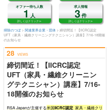
オファー待ち人数
求人情報
1
3
人
件
詳しくはクリック≫
詳しくはクリック≫
掃除のつぼ
>
関連業界企業・団体
>
締切間近！【IICRC認定
UFT（家具・繊維クリーニングテクニシャン）講座】7/16-18開催
のお知らせ
28
VIEWS
締切間近！【IICRC認定
UFT（家具・繊維クリーニン
グテクニシャン）講座】7/16-
18開催のお知らせ
RSA Japanが主催する
米国
IICRC認定
家具・繊維クリ