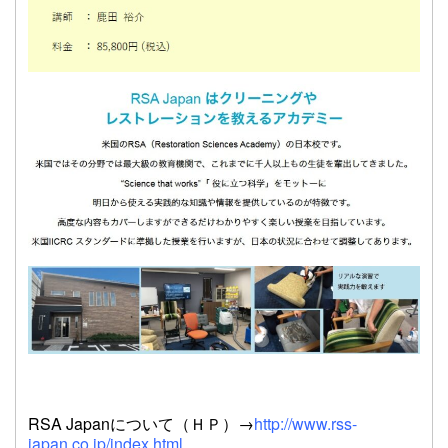
RSA Japanについて（ＨＰ）→
http://www.rss-
japan.co.jp/index.html