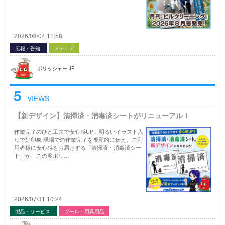
2026/08/04 11:58
広報・告知
メディア
ポリッシャー.JP
5
VIEWS
【新デザイン】清掃済・消毒済シートがリニューアル！
作業完了のひと工夫で安心感UP！明るいイラスト入
りで好印象 現場での作業完了を視覚的に伝え、ご利
用者様に安心感をお届けする「清掃済・消毒済シー
ト」が、この度ポリ…
2026/07/31 10:24
製品・サービス
ツール・用具用品