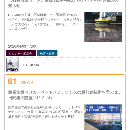
知らせ
RSA Japan主催 石材研磨コース講座開催のお知ら
せです。 石材は研磨を行うにあたり「天然大理石」
「人造大理石」「人工大理石」「御影石」「タイ
ル」等に分類さ…
2026/04/03 17:03
セミナー・展示会
教育・資格
RSA Japan
81
VIEWS
商業施設向けカーペットメンテナンスの最前線技術を学ぶ 2.5
日間集中講座(11/12-14)
商業施設の美観と安全(衛生)を守るカーペットメン
テナンスを、米国IICRC認定の CCMT講座で ”理論 ×
最新機材 × 実践”を集中習得しませんか？ RSA…