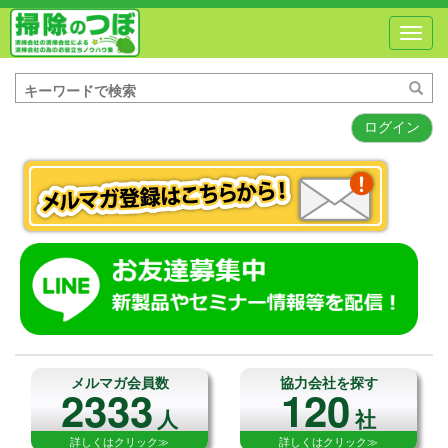
Toggl
navig
ログイン
メルマガ会員数
協力会社を探す
2333
120
人
社
詳しくはクリック≫
詳しくはクリック≫