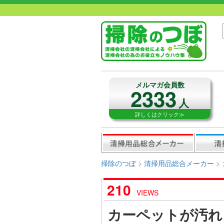
メルマガ会員数
2333
人
詳しくはクリック≫
掃除のつぼ
>
清掃用品総合メーカー
>
210
VIEWS
カーペットが汚れ