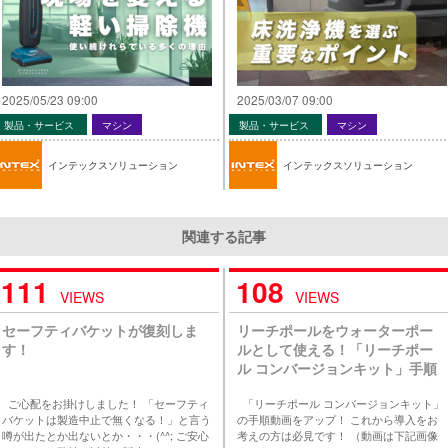
2025/05/23 09:00
2025/03/07 09:00
製品・サービス
マシン
製品・サービス
マシン
インテックスソリューション
インテックスソリューション
関連する記事
111
108
VIEWS
VIEWS
セーフティバケットが復刻しま
リーチポールをウォーターポー
す！
ルとして使える！「リーチポー
ル コンバージョンキット」手順
動画をYouTubeに公開しまし
ご心配をお掛けしました！ 「セーフティ
「リーチポール コンバージョンキット」
た！
バケットは製造中止で無くなる！」と言う
の手順動画をアップ！ これから導入をお
噂が出たとか出ないとか・・・(^^; ご安心
考えの方は必見です！ （動画は下記画像