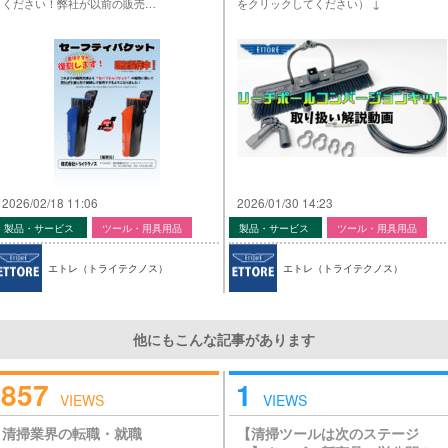
ください！弊社が以前の販売…
をクリックしてください） ↓
2026/02/18 11:06
2026/01/30 14:23
製品・サービス
ツール・用具用品
製品・サービス
ツール・用具用品
エトレ（トライテクノス）
エトレ（トライテクノス）
他にもこんな記事があります
857
1
VIEWS
VIEWS
清掃業界の転職・就職
【清掃ツールは次のステージ