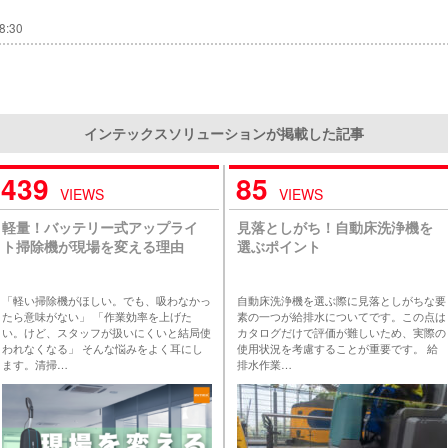
8:30
インテックスソリューションが掲載した記事
439
85
VIEWS
VIEWS
軽量！バッテリー式アップライ
見落としがち！自動床洗浄機を
ト掃除機が現場を変える理由
選ぶポイント
「軽い掃除機がほしい。でも、吸わなかっ
自動床洗浄機を選ぶ際に見落としがちな要
たら意味がない」 「作業効率を上げた
素の一つが給排水についてです。この点は
い。けど、スタッフが扱いにくいと結局使
カタログだけで評価が難しいため、実際の
われなくなる」 そんな悩みをよく耳にし
使用状況を考慮することが重要です。 給
ます。清掃…
排水作業…