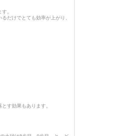
ます。
いるだけでとても効率が上がり、
落とす効果もあります。
の土砂は8歩目、9歩目…と、ど