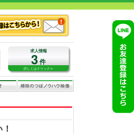
求人情報
3
件
詳しくはクリック≫
い！